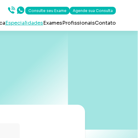
Consulte seu Exame
Agende sua Consulta
ica
Especialidades
Exames
Profissionais
Contato