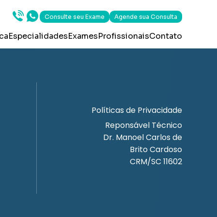
Consulte seu Exame
Agende sua Consulta
ica
Especialidades
Exames
Profissionais
Contato
Políticas de Privacidade
Reponsável Técnico
Dr. Manoel Carlos de
Brito Cardoso
CRM/SC 11602